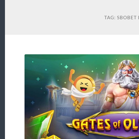
TAG:
SBOBET 