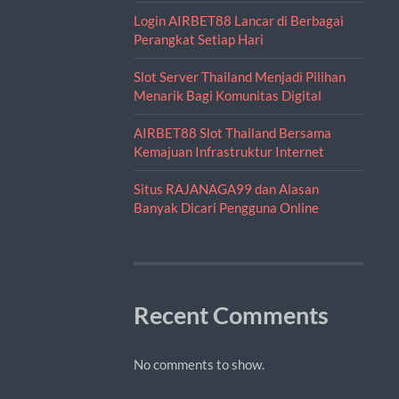
Login AIRBET88 Lancar di Berbagai
Perangkat Setiap Hari
Slot Server Thailand Menjadi Pilihan
Menarik Bagi Komunitas Digital
AIRBET88 Slot Thailand Bersama
Kemajuan Infrastruktur Internet
Situs RAJANAGA99 dan Alasan
Banyak Dicari Pengguna Online
Recent Comments
No comments to show.