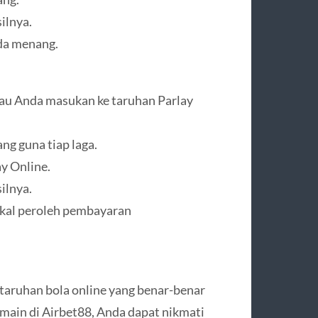
ilnya.
da menang.
au Anda masukan ke taruhan Parlay
ng guna tiap laga.
ay Online.
ilnya.
akal peroleh pembayaran
 taruhan bola online yang benar-benar
main di Airbet88, Anda dapat nikmati