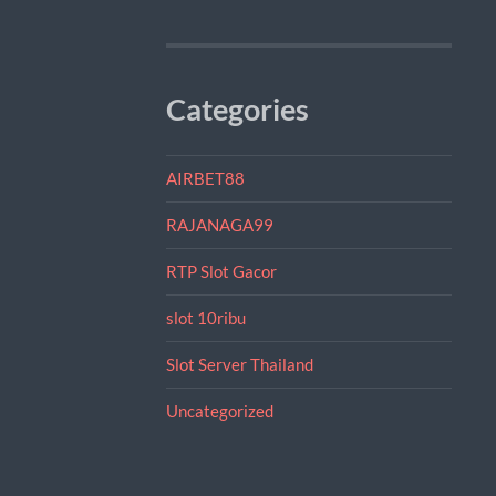
Categories
AIRBET88
RAJANAGA99
RTP Slot Gacor
slot 10ribu
Slot Server Thailand
Uncategorized