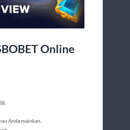
 SBOBET Online
88.
 mau Anda mainkan.
ang.