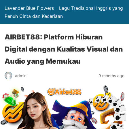
Lavender Blue Flowers – Lagu Tradisional Inggris yang
Penuh Cinta dan Keceriaan
AIRBET88: Platform Hiburan
Digital dengan Kualitas Visual dan
Audio yang Memukau
admin
9 months ago