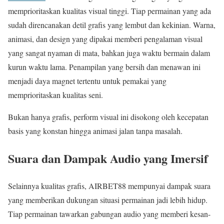
memprioritaskan kualitas visual tinggi. Tiap permainan yang ada
sudah direncanakan detil grafis yang lembut dan kekinian. Warna,
animasi, dan design yang dipakai memberi pengalaman visual
yang sangat nyaman di mata, bahkan juga waktu bermain dalam
kurun waktu lama. Penampilan yang bersih dan menawan ini
menjadi daya magnet tertentu untuk pemakai yang
memprioritaskan kualitas seni.
Bukan hanya grafis, perform visual ini disokong oleh kecepatan
basis yang konstan hingga animasi jalan tanpa masalah.
Suara dan Dampak Audio yang Imersif
Selainnya kualitas grafis, AIRBET88 mempunyai dampak suara
yang memberikan dukungan situasi permainan jadi lebih hidup.
Tiap permainan tawarkan gabungan audio yang memberi kesan-